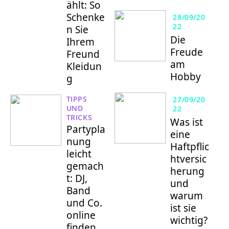
ählt: So
Schenke
28/09/20
22
n Sie
Die
Ihrem
Freude
Freund
am
Kleidun
Hobby
g
TIPPS
27/09/20
UND
22
TRICKS
Was ist
Partypla
eine
nung
Haftpflic
leicht
htversic
gemach
herung
t: DJ,
und
Band
warum
und Co.
ist sie
online
wichtig?
finden