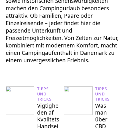
sowie historischen Sehenswürdigkeiten
machen den Campingurlaub besonders
attraktiv. Ob Familien, Paare oder
Einzelreisende – jeder findet hier die
passende Unterkunft und
Freizeitmöglichkeiten. Von Zelten zur Natur,
kombiniert mit modernem Komfort, macht
einen Campingaufenthalt in Dänemark zu
einem unvergesslichen Erlebnis.
TIPPS
TIPPS
UND
UND
TRICKS
TRICKS
Vigtighe
Was
den af
man
Kvalitets
über
Handsei
CBD