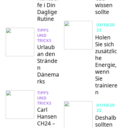
fe i Din
wissen
Daglige
sollte
Rutine
03/10/20
22
TIPPS
UND
Holen
TRICKS
Sie sich
Urlaub
zusätzlic
an den
he
Strände
Energie,
n
wenn
Dänema
Sie
rks
trainiere
n
TIPPS
UND
TRICKS
01/10/20
Carl
22
Hansen
Deshalb
CH24 –
sollten