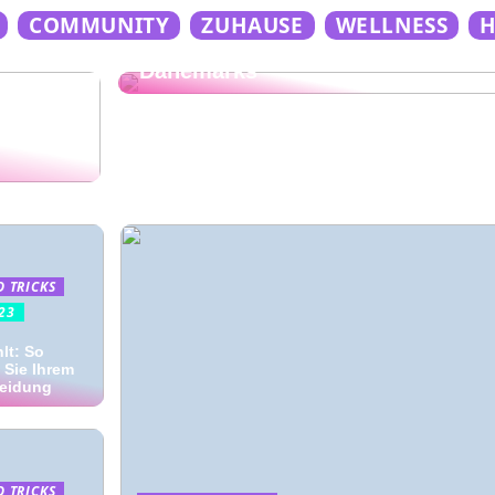
TIPPS UND TRICKS
COMMUNITY
ZUHAUSE
WELLNESS
Urlaub an den Stränden
Dänemarks
andseife
D TRICKS
23
lt: So
Sie Ihrem
leidung
D TRICKS