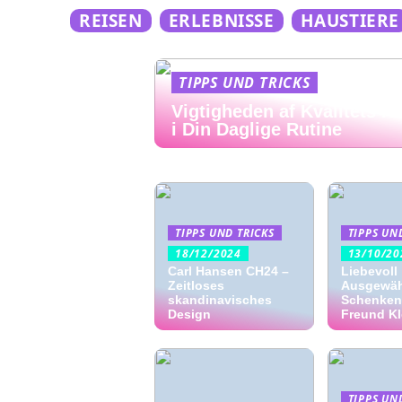
REISEN
ERLEBNISSE
HAUSTIERE
TIPPS UND TRICKS
Vigtigheden af Kvalitets H
i Din Daglige Rutine
TIPPS UND TRICKS
TIPPS UN
18/12/2024
13/10/20
Carl Hansen CH24 –
Liebevoll
Zeitloses
Ausgewäh
skandinavisches
Schenken 
Design
Freund K
TIPPS UN