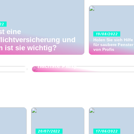
22
st eine
19/08/2022
flichtversicherung und
Holen Sie sich Hilfe
für saubere Fenster
 ist sie wichtig?
03/08/2022
von Profis
ie
 Jahr
Tipps: DIY-Projekte für Ihre
nächste Party
20/07/2022
17/06/2022