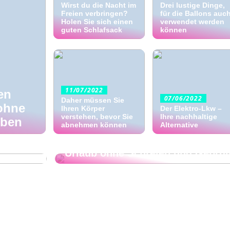
Wirst du die Nacht im
Drei lustige Dinge,
Freien verbringen?
für die Ballons auc
Holen Sie sich einen
verwendet werden
guten Schlafsack
können
11/07/2022
en
07/06/2022
Daher müssen Sie
ohne
Ihren Körper
Der Elektro-Lkw –
verstehen, bevor Sie
Ihre nachhaltige
eben
n zurück
abnehmen können
Alternative
19/05/2022
en die
Urlaub ohne Schreien und Gebrül