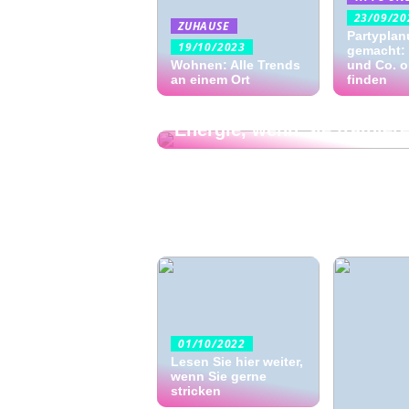
23/09/20
ZUHAUSE
Partyplan
19/10/2023
gemacht:
Wohnen: Alle Trends
und Co. o
an einem Ort
03/10/2022
finden
Holen Sie sich zusätzliche
Energie, wenn Sie trainier
01/10/2022
Lesen Sie hier weiter,
wenn Sie gerne
stricken