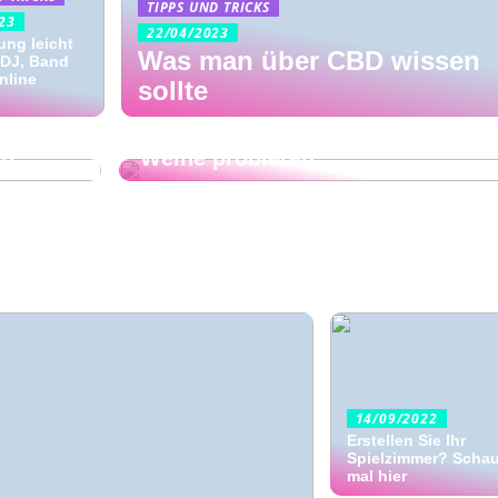
TIPPS UND TRICKS
23
22/04/2023
ung leicht
Was man über CBD wissen
 DJ, Band
01/10/2022
nline
sollte
Deshalb sollten Sie
handgemachte und nachhaltige
en
Weine probieren
14/09/2022
Erstellen Sie Ihr
Spielzimmer? Scha
mal hier