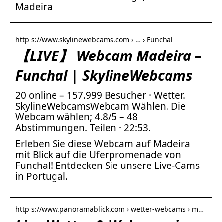
Madeira
http s://www.skylinewebcams.com › … › Funchal
【LIVE】 Webcam Madeira –
Funchal | SkylineWebcams
20 online – 157.999 Besucher · Wetter.
SkylineWebcamsWebcam Wählen. Die
Webcam wählen; 4.8/5 – 48
Abstimmungen. Teilen · 22:53.
Erleben Sie diese Webcam auf Madeira
mit Blick auf die Uferpromenade von
Funchal! Entdecken Sie unsere Live-Cams
in Portugal.
http s://www.panoramablick.com › wetter-webcams › m…