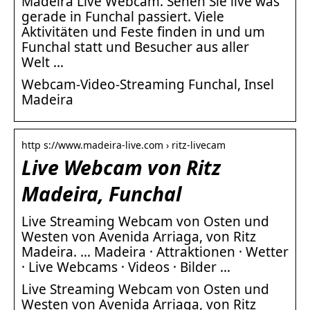
Madeira Live Webcam. Sehen Sie live was
gerade in Funchal passiert. Viele
Aktivitäten und Feste finden in und um
Funchal statt und Besucher aus aller
Welt …
Webcam-Video-Streaming Funchal, Insel
Madeira
http s://www.madeira-live.com › ritz-livecam
Live Webcam von Ritz
Madeira, Funchal
Live Streaming Webcam von Osten und
Westen von Avenida Arriaga, von Ritz
Madeira. … Madeira · Attraktionen · Wetter
· Live Webcams · Videos · Bilder …
Live Streaming Webcam von Osten und
Westen von Avenida Arriaga, von Ritz