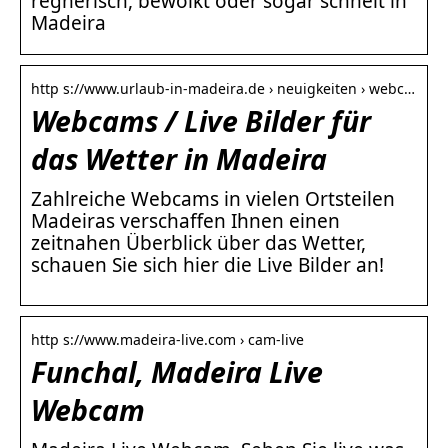
regnerisch, bewölkt oder sogar schneit in
Madeira
http s://www.urlaub-in-madeira.de › neuigkeiten › webc…
Webcams / Live Bilder für
das Wetter in Madeira
Zahlreiche Webcams in vielen Ortsteilen
Madeiras verschaffen Ihnen einen
zeitnahen Überblick über das Wetter,
schauen Sie sich hier die Live Bilder an!
http s://www.madeira-live.com › cam-live
Funchal, Madeira Live
Webcam