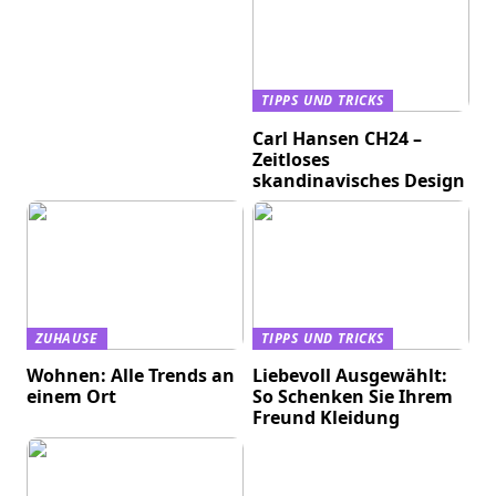
TIPPS UND TRICKS
Carl Hansen CH24 –
Zeitloses
skandinavisches Design
ZUHAUSE
TIPPS UND TRICKS
Wohnen: Alle Trends an
Liebevoll Ausgewählt:
einem Ort
So Schenken Sie Ihrem
Freund Kleidung