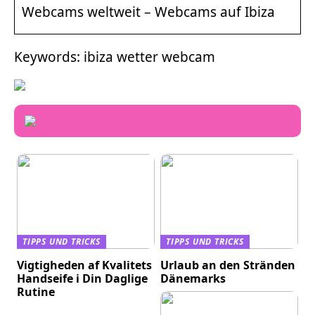
Webcams weltweit – Webcams auf Ibiza
Keywords: ibiza wetter webcam
TIPPS UND TRICKS
TIPPS UND TRICKS
Vigtigheden af Kvalitets
Urlaub an den Stränden
Handseife i Din Daglige
Dänemarks
Rutine