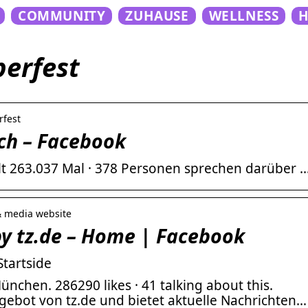
COMMUNITY
ZUHAUSE
WELLNESS
erfest
rfest
ch – Facebook
lt 263.037 Mal · 378 Personen sprechen darüber 
& media website
y tz.de – Home | Facebook
Startside
nchen. 286290 likes · 41 talking about this.
ngebot von tz.de und bietet aktuelle Nachrichten…