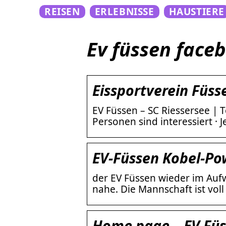
REISEN
ERLEBNISSE
HAUSTIERE
Ev füssen face
Eissportverein Füss
EV Füssen – SC Riessersee | T
Personen sind interessiert · 
EV-Füssen Kobel-Po
der EV Füssen wieder im Aufwi
nahe. Die Mannschaft ist voll 
Home page – EV Fü