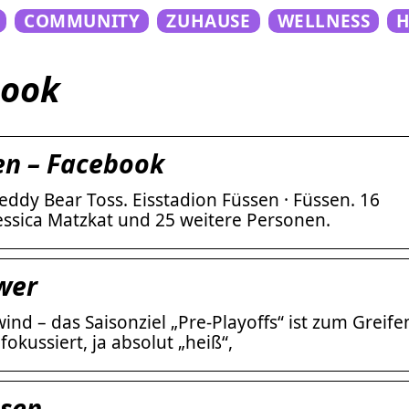
COMMUNITY
ZUHAUSE
WELLNESS
book
en – Facebook
eddy Bear Toss. Eisstadion Füssen · Füssen. 16
Jessica Matzkat und 25 weitere Personen.
wer
nd – das Saisonziel „Pre-Playoffs“ ist zum Greife
fokussiert, ja absolut „heiß“,
ssen